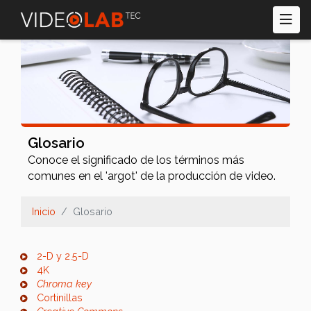
Pasar
al
contenido
principal
Glosario
Conoce el significado de los términos más
comunes en el 'argot' de la producción de video.
Inicio
Glosario
2-D y 2.5-D
4K
Chroma key
Cortinillas