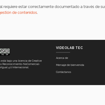
sual requiere estar correctamente documentado a través de s
gestión de contenidos
.
VIDEOLAB TEC
Acerca de
a está bajo una
licencia de Creative
 Reconocimiento-NoComercial-
Mensaje de bienvenida
rIgual 4.0 Internacional
.
Contáctanos
ón Educativa y Aprendizaje Digital, de la Vicerrectoría de Innovación Educativa y Norm
errey, México, 2024. Av. Eugenio Garza Sada 2501 Sur, Col. Tecnológico, Monterrey, N
Aviso legal
|
Políticas de privacidad
|
Aviso de privacidad