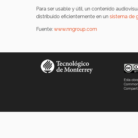
Para ser usable y útil, un contenido audiovi
distribuido eficientemente en un
sistema de 
Fuente:
www.nngroup.com
Esta obr
Commons
Comparti
Sitio desarrollado por la Dirección de Innovaci
D.R.© Tecnológico de Mont