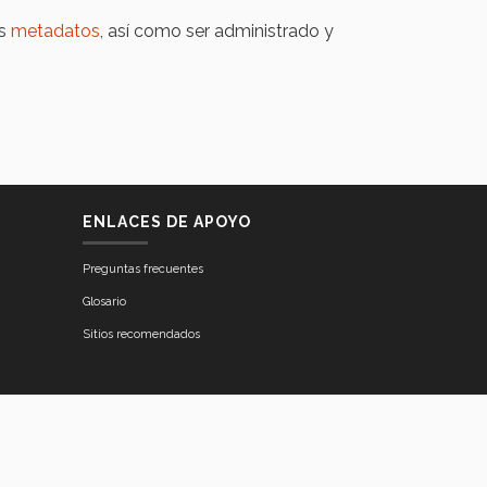
us
metadatos
, así como ser administrado y
ENLACES DE APOYO
Preguntas frecuentes
Glosario
Sitios recomendados
atividad Académica del
Tecnológico de Monterrey
.
uevo León, 64849, México..