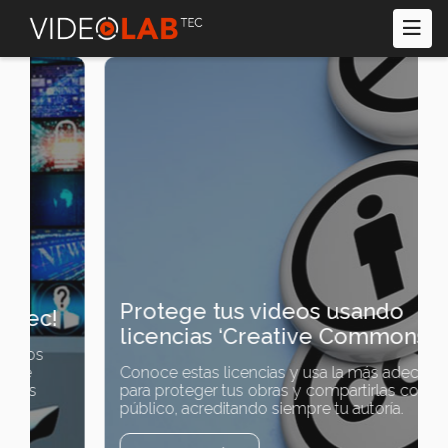
Pasar
al
contenido
principal
Protege tus videos usando
licencias ‘Creative Commons’
Conoce estas licencias y usa la más adecuada
para proteger tus obras y compartirlas con el
público, acreditando siempre tu autoría.