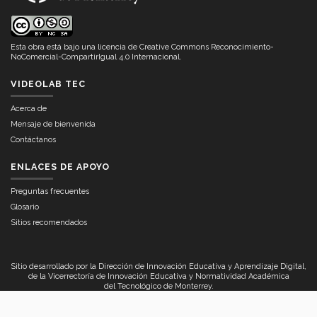
Esta obra está bajo una
licencia de Creative Commons Reconocimiento-
NoComercial-CompartirIgual 4.0 Internacional
.
VIDEOLAB TEC
Acerca de
Mensaje de bienvenida
Contáctanos
ENLACES DE APOYO
Preguntas frecuentes
Glosario
Sitios recomendados
Sitio desarrollado por la Dirección de Innovación Educativa y Aprendizaje Digital,
de la Vicerrectoría de Innovación Educativa y Normatividad Académica
del
Tecnológico de Monterrey
.
D.R.© Tecnológico de Monterrey, México, 2024. Av. Eugenio Garza Sada 2501 Sur,
Col. Tecnológico, Monterrey, Nuevo León, 64849, México..