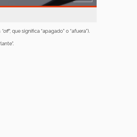
s
“
off
“, que significa “apagado” o “afuera”).
lante”.