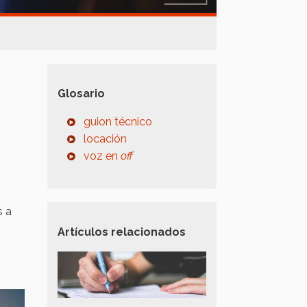
Glosario
guion técnico
locación
voz en
off
s a
Artículos relacionados