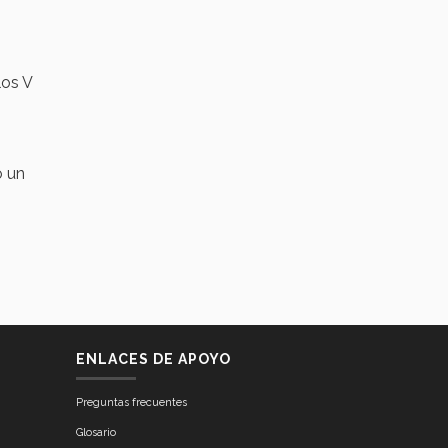
los V
o un
ENLACES DE APOYO
Preguntas frecuentes
Glosario