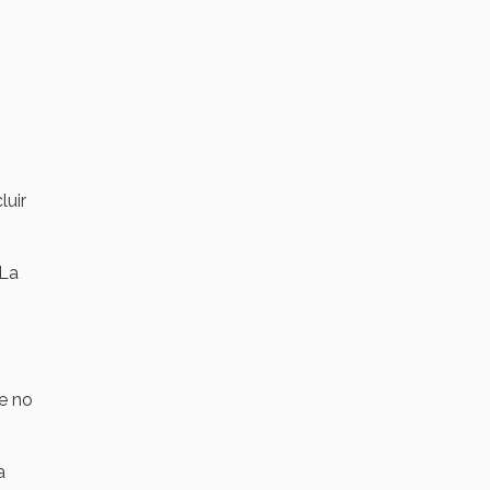
luir
 La
ue no
a