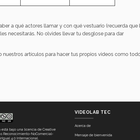
aber a qué actores llamar y con qué vestuario (recuerda que 
es necesitarás. No olvides llevar tu desglose para dar
o nuestros artículos para hacer tus propios videos como tod
VIDEOLAB TEC
Acerca de
a está bajo una
licencia de Creative
 Reconocimiento-NoComercial-
Mensaje de bienvenida
rIgual 4.0 Internacional
.