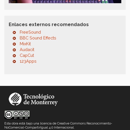
Enlaces externos recomendados
FreeSound
BBC Sound Effects
MixKit
Audacit
CapCut
123Apps
Esta obra está bajo una
licencia de Creative Commons Reconocimiento-
NoComercial-CompartirIgual 4.0 Internacional
.