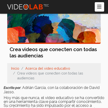
Pasar
al
contenido
principal
Crea videos que conecten con todas
las audiencias
Inicio
Acerca del video educativo
Crea videos que conecten con todas las
audiencias
: Adrián García, con la colaboración de David
Escrito por
Jasso.
Hoy más que nunca, el video educativo se ha convertido
en una herramienta clave para compartir conocimiento.
Su crecimiento ha sido impulsado por el acceso a