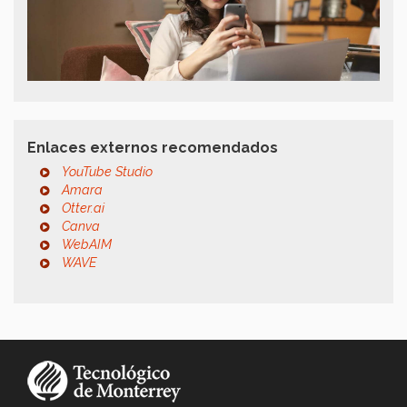
Enlaces externos recomendados
YouTube Studio
Amara
Otter.ai
Canva
WebAIM
WAVE