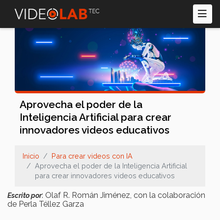
Pasar
al
contenido
principal
Aprovecha el poder de la
Inteligencia Artificial para crear
innovadores videos educativos
Inicio
Para crear videos con IA
Aprovecha el poder de la Inteligencia Artificial
para crear innovadores videos educativos
: Olaf R. Román Jiménez, con la colaboración
Escrito por
de Perla Téllez Garza